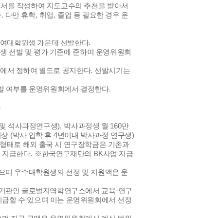
서를 작성하여 지도교수의 추천을 받아서
다
.
다만 휴학
,
취업
,
졸업 등 필요한 경우 운
참여대학원생 가운데 선발한다
.
생 선발 및 평가 기준에 준하여 운영위원회
에서 정하여 별도로 공지한다
.
선발시기는
선발 여부를 운영위원회에서 결정한다
.
급
 및 석사과정연구생
),
박사과정생 월
160
만
이상
(
박사 입학 후
4
년이내 박사과정 연구생
)
 형태로 해외 출국 시 연구장학금은 기존과
여 지급한다
.
※
한국연구재단의
BK
사업 지급
으며 우수대학원생의 선정 및 지원액은 운
력기관인 글로벌지역학연구소에서 교육
·
연구
급할 수 있으며 이는 운영위원회에서 선정