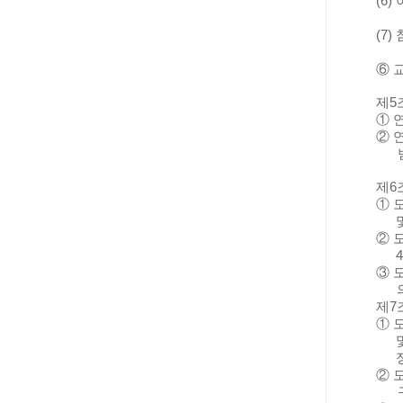
(6)
(7)
⑥
제
5
①
②
제
6
①
②
4
③
제
7
①
②