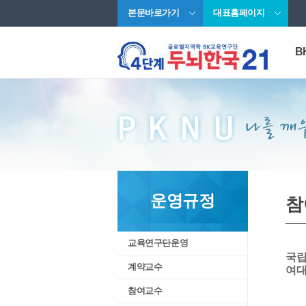
본문바로가기
대표홈페이지
B
인
사
오
운영규정
참
교육연구단운영
국
계약교수
여대
참여교수