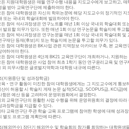
모든 지원대학원생은 매월 연구수행 내용을 지도교수에게 보고하고
,
매
명을 받아 교육연구단에 제출하여야 한다
.
모든 참여 대학원생은 자신의 학위논문에 해당 지도교수의 정기적인 지
재 또는 국내외 학술대회에 발표하여야 한다
.
모든 참여 석사과정생은 연구노트를 매년
1
회 이상 국내외 학술대회 또
서 발표할 의무가 있다
.
또한 매년
1
회 이상 연구논문을 학술지에 투고할
모든 참여 박사과정생은 연구논문을 매년
1
회 이상 국내외 학술대회 및
연구재단 등재
(
후보
)
지 또는 학술지에 논문을 투고할 의무가 있다
.
모든 참여 대학원생은
BK
사업 관련 지역정보 아카이브 구축
,
본 교육연
참여하여야 한다
.
모든 참여 대학원생은
4
단계
BK21
교육연구단이 개최하거나
,
지원하는 
모든 참여 대학원생은 사업 참여 최초
1
학기 동안 연구윤리교육 및 연구
그 외 의무사항은 글로벌지역학과 대학원 내규에 따른다
.
조
(
지원중단 및 성과장학금
)
교육
‧
연구 활동이 미진한 참여 대학원생에게는 그 지도교수에게 통보하
예산이 허용할 시 학술지 게재 논문 실적
(SCI
급
, SCOPUS
급
, KCI
급
)
에
사항은 예산 등을 고려하여 운영위원회에서 결정한다
.
이외 교육연구단의 원활한 사업 수행을 위해 운영위원회의 결정에 따라
성과장학금을 지급할 수 있다
.
기타 교육연구단 주관 학술
·
교육 프로그램에 참여한 학생에 대해 성과장
의 별도 프로그램 계획안에 따른다
.
조
(
해외연수
)
장단기 해외연수 및 학술회의 참가를 희망하는 대학원생들