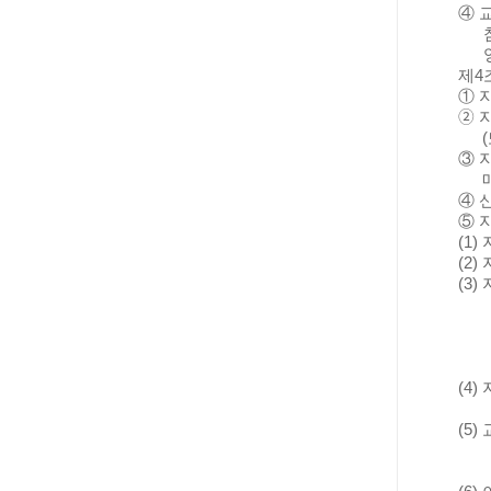
④
제
4
①
➁
(
③
④
⑤
(1)
(2)
(3)
(4)
(5)