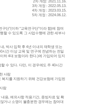
2
차 개정
: 2021.11.16.
3
차 개정
: 2022.05.13.
4
차 개정
: 2023.03.15.
5
차 개정
: 2024.06.12.
연구단
”(
이하
“
교육연구단
”
이라 함
)
에 참여
행할 수 있도록 그 사업수행에 관한 세부사
이내
,
박사 입학 후
4
년 이내의 재학생 또는
40
시간 이상 교육 및 연구에 전념하는 전일
(
이하
4
대 보험이라 한다
.)
에 가입되어 있지
할 수 있다
.
다만
,
이 경우에도 주
40
시간
한 사람
료 복지를 지원하기 위해 건강보험에 가입된
 사람
 내용
,
예외사항 적용기간
,
증빙자료 및 확
 않거나 소명이 불충분한 경우에는 참여대