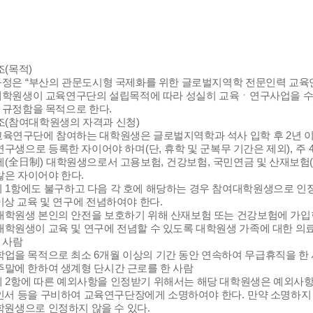
조
(
목적
)
규정은
“
부산의 관문도시형 국제화를 위한 글로벌지역학 전문인력 교육
대학원생이 교육연구단의 설립목적에 따라 성실히 교육ㆍ연구사업을 수
 규정함을 목적으로 한다
.
조
(
참여대학원생의 자격과 신청
)
교육연구단에 참여하는 대학원생은 글로벌지역학과 석사 입학 후
2
년 
연구생으로 등록한 자이어야 하며
(
단
,
휴학 및 군복무 기간은 제외
),
주
제
(
全日制
)
대학원생으로서 고용보험
,
건강보험
,
국민연금 및 산재보험
않은 자이어야 한다
.
위
1
항에도 불구하고 다음 각 호에 해당하는 경우 참여대학원생으로 인정
이상 교육 및 연구에 전념하여야 한다
.
대학원생 본인의 안전을 보호하기 위해 산재보험 또는 건강보험에 가입
대학원생이 교육 및 연구에 전념할 수 있도록 대학원생 가족에 대한 의
사람
학업을 목적으로 최소
6
개월 이상의 기간 동안 연속하여 무급휴직을 한
주말에 한하여 생계형 단시간 근로를 한 사람
제
2
항에 따른 예외사항을 인정받기 위해서는 해당 대학원생은 예외사항
인서 등을 구비하여 교육연구단장에게 소명하여야 한다
.
만약 소명하지
학원생으로 인정하지 않을 수 있다
.