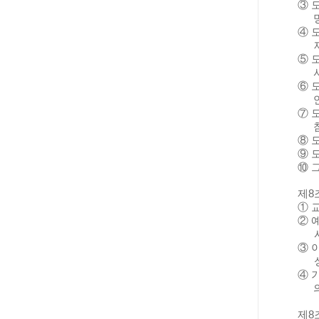
③
④
⑤
⑥
⑦
⑧
⑨
⑩
제
8
①
②
③
④
제
8