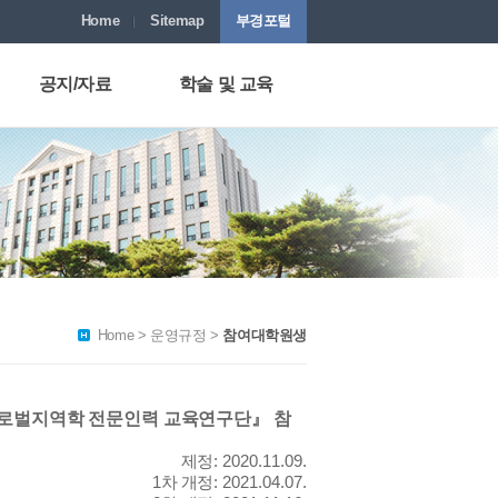
Home
Sitemap
부경포털
공지/자료
학술 및 교육
공지사항
BK21 Workshop
서식 및 자료
학술행사
포토갤러리
지역정보 아카이브
Home > 운영규정 >
참여대학원생
글로벌지역학 전문인력 교육연구단
』
참
제정
: 2020.11.09.
1
차 개정
: 2021.04.07.