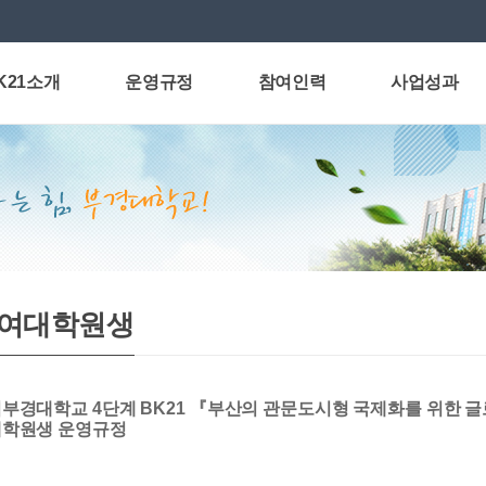
K21소개
운영규정
참여인력
사업성과
사말
교육연구단운영
참여교수
연구성과
업비전과 목표
계약교수
신진연구인력
보고서
시는 길
참여교수
참여대학원생
참여교수 활동
참여대학원생
Graduate student (English)
박사후과정생규정
국제교류협력사업
여대학원생
립부경대학교
4
단계
BK21
『
부산의 관문도시형 국제화를 위한 
학원생 운영규정