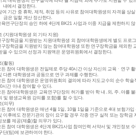
이외 대학원생의 연구실적에 따라 월 지급액 외에 추가로 지원할 수 있
내에서 결정한다
.
참여 기간 중 휴학
,
제적
,
취업 등의 사유로 참여대학원생의 자격을 상실
금은 일할 계산 정산한다
.
교육연구단장의 승인 하에
4
단계
BK21
사업과 이중 지급을 제한하지 않
조
(
지원대학원생 외 기타 지원
)
연구장학금을 지원받는 지원대학원생 외 참여대학원생에게 별도 프로그
연구장학금을 지원받지 않는 참여대학원생 또한 연구장학금을 제외한 
받을 수 있으며 선정과 지원액은 운영위원회에서 결정한다
.
조
(
활동
)
모든 참여 대학원생은 전일제로 주당
40
시간 이상 자신의 교육ㆍ연구 
및 다른 대학원생과 공동으로 연구 과제를 수행한다
.
모든 참여 대학원생은 운영위원회의 결의에 따라 지도교수의 순수 학술
0
시간 이내 참여할 수 있다
.
모든 참여대학원생은 교육연구단장의 허가를 받아 학 내
․
외
,
주
․
야를 
의 및 평생교육원 강의를 포함
)
를 할 수 있다
.
조
(
의무
)
모든 참여 대학원생은 매년
4
월
1
일
, 10
월
1
일을 기준으로
4
대 보험가입
및 이후에도 전문기관의 장이 요구할 경우 각종 연구 실적 또는 장학금 
정보를 제공
(
제출
)
할 의무가 있다
.
모든 참여 대학원생은
4
단계
BK21
사업 참여인력 서약서 및 개인정보 수
구단
(
팀
)
에 보관하여야 한다
.