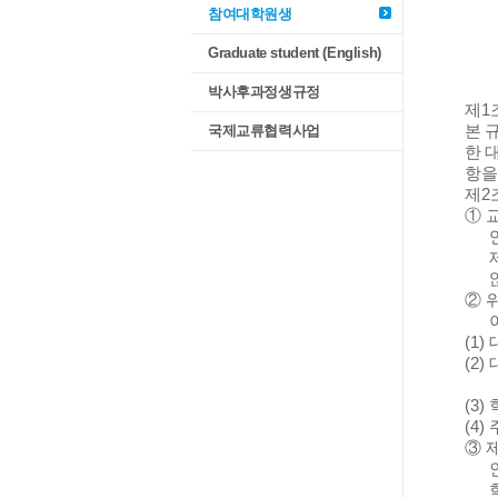
참여대학원생
Graduate student (English)
박사후과정생규정
제
1
국제교류협력사업
본 
한 
항을
제
2
①
②
(1)
(2)
(3)
(4)
③