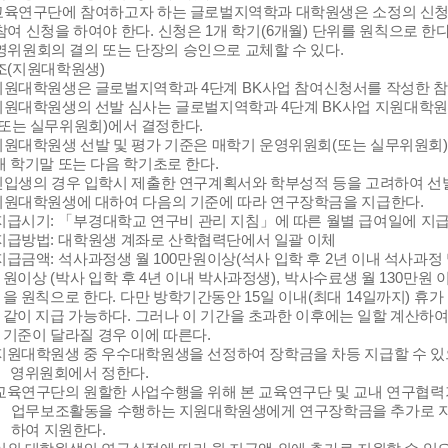
교육연구단에 참여하고자 하는 글로벌지역학과 대학원생은 소정의 신청
참여 신청을 하여야 한다
.
신청은
1
개 학기
(6
개월
)
단위를 원칙으로 한
영위원회의 결의 또는 단장의 승인으로 교체할 수 있다
.
조
(
지원대학원생
)
지원대학원생은 글로벌지역학과
4
단계
BK
사업 참여신청서를 작성한 
지원대학원생의 선발 심사는 글로벌지역학과
4
단계
BK
사업 지원대학원
또는 실무위원회
)
에서 결정한다
.
지원대학원생 선발 및 평가 기준은 매학기 운영위원회
(
또는 실무위원회
)
매 학기말 또는 다음 학기초로 한다
.
신입생의 경우 입학시 제출한 연구계획서와 학부성적 등을 고려하여 
지원대학원생에 대하여 다음의 기준에 따라 연구장학금을 지급한다
.
지급시기
:
「
부경대학교 연구비 관리 지침
」
에 따른 월별 급여일에 지
지급방법
:
대학원생 계좌로 산학협력단에서 일괄 이체
지급금액
:
석사과정생 월
100
만원이상
(
석사 입학 후
2
년 이내 석사과정
원이상
(
박사 입학 후
4
년 이내 박사과정생
),
박사수료생 월
130
만원 
을 원칙으로 한다
.
다만 방학기간동안
15
일 이내
(
최대
14
일까지
)
휴가
같이 지급 가능하다
.
그러나 이 기간을 초과한 이후에는 일할 계산하
기준이 달라질 경우 이에 따른다
.
지원대학원생 중 우수대학원생을 선정하여 장학금을 차등 지급할 수 있
영위원회에서 정한다
.
교육연구단의 원할한 사업수행을 위해 본 교육연구단 및 교내 연구협
업무보조활동을 수행하는 지원대학원생에게
연구장학금을 추가로 지
하여 지원한다
.