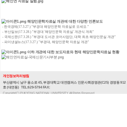
해양인문학자료실 개관에 대한 다양한 언론보도
-
한국경제
(17.3.27.)
“
부경대 해양인문학 자료실로 오세요.
”
-
부산일보
(17.3.28.) "
부경대
'
해양인문학 자료실
'
개관식 개최
"
-
국제신문
(17.3.28.) "
부경대 도서관 코어사업단
,
대학 최초 해양인문실 개관
"
-
파이낸셜뉴스
(17.3.27.) "
부경대
,
해양인문학 자료실 개관
"
이하 개관에 대한 보도자료와 현재 해양인문학자료실 현황
개인정보처리방침
부산광역시 남구 용소로 45, 부경대학교 대연캠퍼스 인문사회경영관(C25) 경영동 912
호 (대연동)
TEL:629-5794 FAX:
Copyright(C) PUKYONG NATIONAL UNIVERSITY. All Rights Reserved.