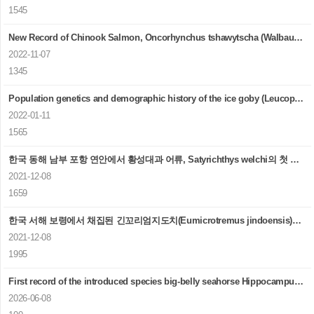
1545
New Record of Chinook Salmon, Oncorhynchus tshawytscha (Walbaum, 1792) (Salmoniformes: Salmonidae) from Sokcho, Korea
2022-11-07
1345
Population genetics and demographic history of the ice goby (Leucopsarion petersii) in the Northwest Pacifc
2022-01-11
1565
한국 동해 남부 포항 연안에서 황성대과 어류, Satyrichthys welchi의 첫 출현
2021-12-08
1659
한국 서해 보령에서 채집된 긴꼬리엄지도치(Eumicrotremus jindoensis)의 지역 확장 및 지리적 변이에 관한 새로운 발견
2021-12-08
1995
First record of the introduced species big-belly seahorse Hippocampus abdominalis Lesson, 1827 in South Korea
2026-06-08