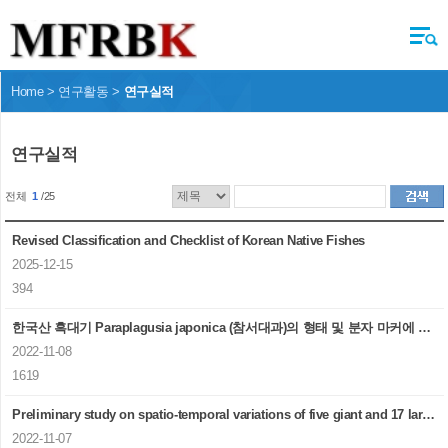
Home > 연구활동 >
연구실적
연구실적
전체
1
/25
Revised Classification and Checklist of Korean Native Fishes
2025-12-15
394
한국산 흑대기 Paraplagusia japonica (참서대과)의 형태 및 분자 마커에 의한 집단구조
2022-11-08
1619
Preliminary study on spatio-temporal variations of five giant and 17 large fish species around the Korean peninsula from 2011 to 2016
2022-11-07